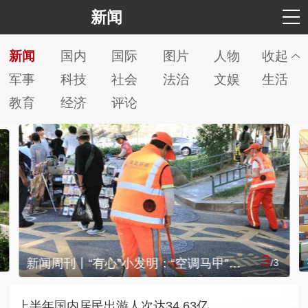
新闻
新闻
国内
国际
图片
人物
收起
军事
科技
社会
法治
文娱
生活
教育
经济
评论
3
新闻周刊丨“有心”小发明：“空调马甲”送清凉
/
3
上半年国内居民出游人次达34.63亿